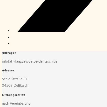
Anfragen
info[at]klanggewoelbe-delitzsch.de
Adresse
Schloßstraße 31
04509 Delitzsch
Öffnungszeiten
nach Vereinbarung